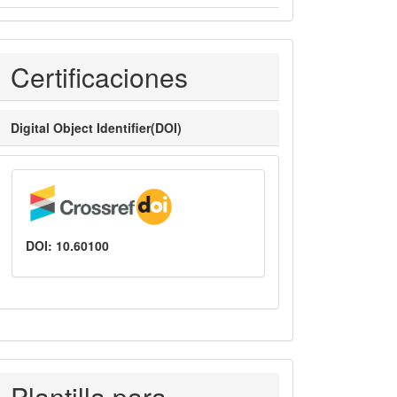
Certificaciones
Certificaciones
Digital Object Identifier(DOI)
DOI: 10.60100
PLANTILLASAUTORES
Plantilla para