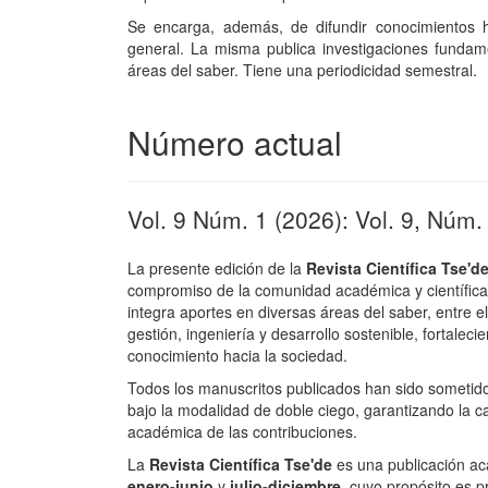
Se encarga, además, de difundir conocimientos hu
general. La misma publica investigaciones fundame
áreas del saber. Tiene una periodicidad semestral.
Número actual
Vol. 9 Núm. 1 (2026): Vol. 9, Núm
La presente edición de la
Revista Científica Tse'd
compromiso de la comunidad académica y científica 
integra aportes en diversas áreas del saber, entre el
gestión, ingeniería y desarrollo sostenible, fortalecie
conocimiento hacia la sociedad.
Todos los manuscritos publicados han sido sometido
bajo la modalidad de doble ciego, garantizando la cal
académica de las contribuciones.
La
Revista Científica Tse'de
es una publicación a
enero-junio
y
julio-diciembre
, cuyo propósito es p