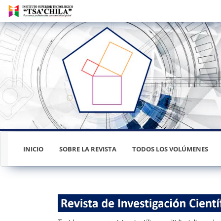
Navegación
principal
Contenido
principal
Barra
lateral
INICIO
SOBRE LA REVISTA
TODOS LOS VOLÚMENES