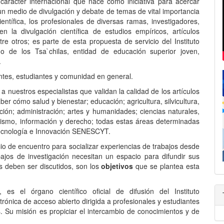
e carácter internacional que nace como iniciativa para acercar
CONTACTO
 un medio de divulgación y debate de temas de vital importancia
entífica, los profesionales de diversas ramas, investigadores,
 la divulgación científica de estudios empíricos, artículos
ENVÍOS
ntre otros; es parte de esta propuesta de servicio del Instituto
o de los Tsa`chilas, entidad de educación superior joven,
DECLARACIÓN DE PRIVACIDAD
.
entes, estudiantes y comunidad en general.
POLÍTICA EDITORIAL
a nuestros especialistas que validan la calidad de los artículos
er cómo salud y bienestar; educación; agricultura, silvicultura,
cción; administración; artes y humanidades; ciencias naturales,
odismo, información y derecho; todas estas áreas determinadas
 Tecnología e Innovación SENESCYT.
io de encuentro para socializar experiencias de trabajos desde
abajos de investigación necesitan un espacio para difundir sus
s deben ser discutidos, son los
objetivos
que se plantea esta
es el órgano científico oficial de difusión del Instituto
trónica de acceso abierto dirigida a profesionales y estudiantes
s. Su misión es propiciar el intercambio de conocimientos y de