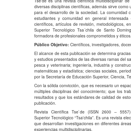
Tse'de es una revista científica multidisciplinar d
diversas disciplinas científicas, además sirve como
para el desarrollo de la sociedad. La comunidad ci
estudiantes y comunidad en general interesada en
científicos, artículos de revisión, metodológicos, e
Superior Tecnológico Tsa´chila de Santo Doming
formadora de profesionales comprometidos y éticos
Público Objetivo:
Científicos, investigadores, doc
El alcance de esta publicación se determina gracias 
y estudios presentados de las diversas ramas del sab
pesca y veterinaria; ingeniería, industria y constru
matemáticas y estadística; ciencias sociales, peri
por la Secretaría de Educación Superior, Ciencia,
Con la sólida convicción, que es necesario un espac
múltiples disciplinas del conocimiento; que los tr
resultados y que los estándares de calidad de esto
publicación.
Revista Científica Tse`de (ISSN 2600 – 5557), 
Superior Tecnológico “Tsa'chila”. Es una revista elec
que desarrollan investigaciones en diferentes área
experiencias multidisciplinarias.